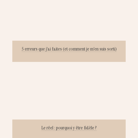
5 erreurs que j’ai faites (et comment je m’en suis sorti)
Le réel : pourquoi y être fidèle ?