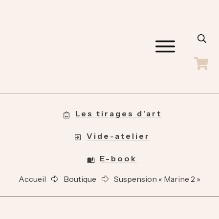
ACCUEIL
GALERIES
SHOP
BLOG
Les tirages d'art
A PROPOS
CONTACT
Vide-atelier
E-book
Accueil
Boutique
Suspension « Marine 2 »