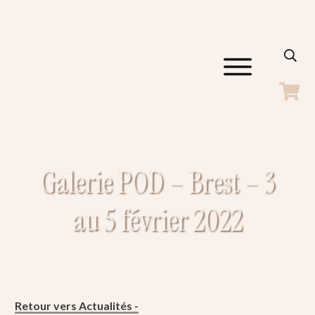
ACCUEIL
GALERIES
SHOP
BLOG
Galerie POD – Brest – 3
A PROPOS
CONTACT
au 5 février 2022
Retour vers Actualités -