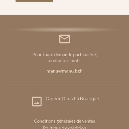
être
choisies
sur
la
page
du
produit
Pour toute demande particulière,
contactez-moi :
manu@manu.bzh
Chiner Dans La Boutique
Conditions génér
ales de ventes
Politique d'expédition