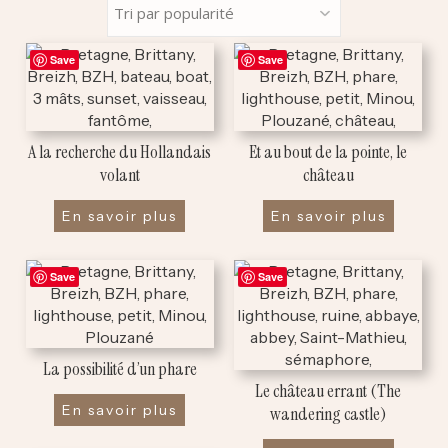
Ce
Ce
Save
Save
produit
produit
a
a
plusieurs
plusieurs
variations.
variations.
A la recherche du Hollandais
Et au bout de la pointe, le
Les
Les
volant
château
options
options
peuvent
peuvent
En savoir plus
En savoir plus
être
être
choisies
choisies
Ce
Ce
sur
sur
Save
Save
produit
produit
la
la
a
a
page
page
plusieurs
plusieurs
du
du
variations.
variations.
produit
produit
La possibilité d’un phare
Les
Les
Le château errant (The
options
options
En savoir plus
wandering castle)
peuvent
peuvent
être
être