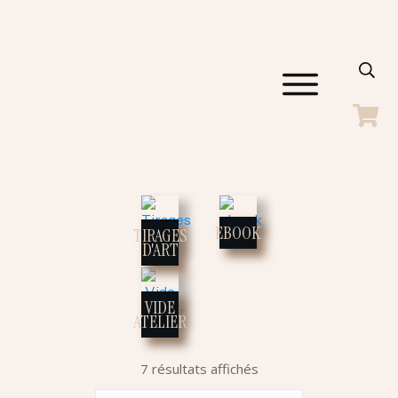
ACCUEIL
GALERIES
SHOP
BLOG
A PROPOS
EBOOK
TIRAGES
CONTACT
D'ART
VIDE
ATELIER
7 résultats affichés